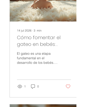
14 jul 2026
∙
3
min
Cómo fomentar el
gateo en bebés:
estimulación motriz
El gateo es una etapa
para bebés
fundamental en el
desarrollo de los bebés.
No solo les ayuda a
fortalecer sus músculos,
sino que también estimula
su coordinación y su
independencia. Como
1
0
mamá o papá, es natural
querer apoyar a tu bebé
para que alcance esta
meta con confianza y